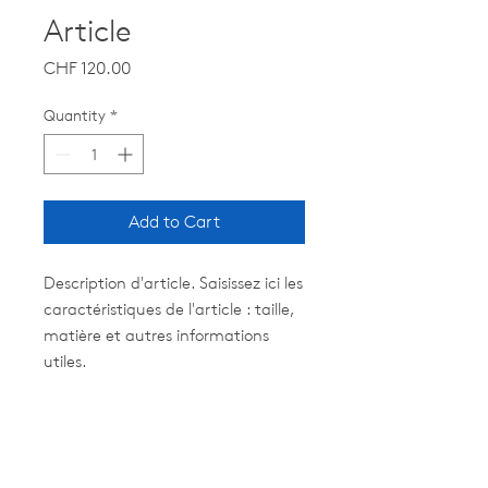
Article
Price
CHF 120.00
Quantity
*
Add to Cart
Description d'article. Saisissez ici les 
caractéristiques de l'article : taille, 
matière et autres informations 
utiles.
DÉTAILS D'ARTICLE
Détails d'article. Saisissez ici les